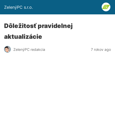
ZelenýPC s.r.o.
Dôležitosť pravidelnej
aktualizácie
ZelenýPC redakcia
7 rokov ago