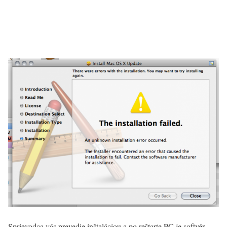
Sprievodca vás prevedie inštaláciou a po reštarte PC je softvér