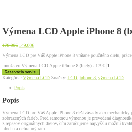
Výmena LCD Apple iPhone 8 (bi
179.00
€
149.00
€
Výmena LCD pre Váš Apple iPhone 8 vrátane použitého dielu, práce, 
množstvo Výmena LCD Apple iPhone 8 (biely) - 179€
Rezervácia servisu
Kategória:
Výmena LCD
Značky:
LCD
,
iphone 8
,
výmena LCD
Popis
Popis
Výmena LCD pre Váš Apple iPhone 8 rieši závady ako mechanicky poš
zobrazených farieb. Pred samotnou výmenou je prevedená diagnostika
z repasov originálnych dielov, čím zaručujeme najvyššiu možnú kval
plocha a ochranný rám.