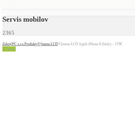
Servis mobilov
2365
ZelenýPC s.r.o.
Produkty
Výmena LCD
Výmena LCD Apple iPhone 8 (biely) – 179€
Zľava!