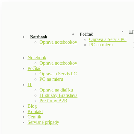
IT
Počítač
Notebook
Oprava a Servis PC
Oprava notebookov
PC na mieru
Notebook
Oprava notebookov
Počítač
Oprava a Servis PC
PC na mieru
IT
Oprava na diaľku
IT služby Bratislava
Pre firmy B2B
Blog
Kontakt
Cenník
Servisné prípady