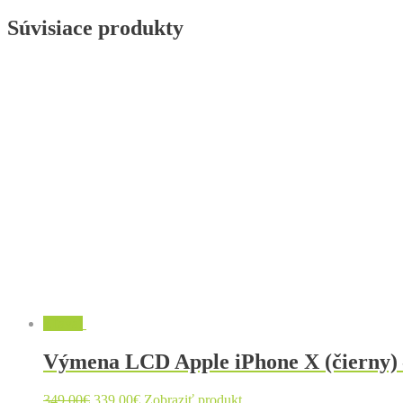
Súvisiace produkty
Zľava!
Výmena LCD Apple iPhone X (čierny) 
349.00
€
339.00
€
Zobraziť produkt