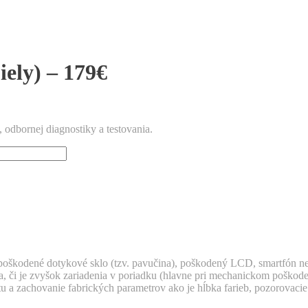
ely) – 179€
odbornej diagnostiky a testovania.
kodené dotykové sklo (tzv. pavučina), poškodený LCD, smartfón nere
, či je zvyšok zariadenia v poriadku (hlavne pri mechanickom poškod
itu a zachovanie fabrických parametrov ako je hĺbka farieb, pozorova