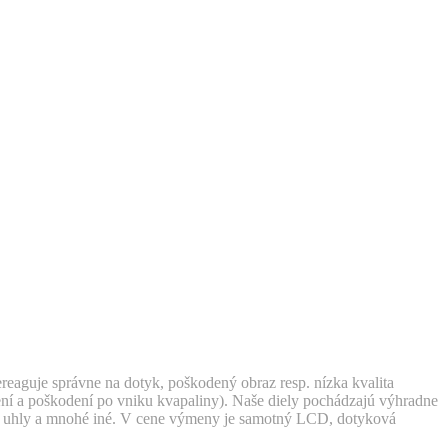
aguje správne na dotyk, poškodený obraz resp. nízka kvalita
ení a poškodení po vniku kvapaliny). Naše diely pochádzajú výhradne
cie uhly a mnohé iné. V cene výmeny je samotný LCD, dotyková