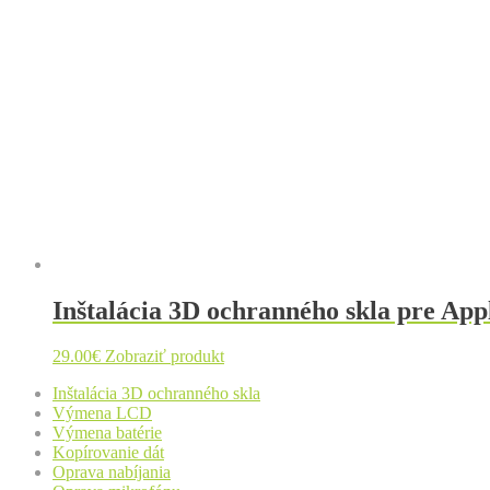
Inštalácia 3D ochranného skla pre Appl
29.00
€
Zobraziť produkt
Inštalácia 3D ochranného skla
Výmena LCD
Výmena batérie
Kopírovanie dát
Oprava nabíjania