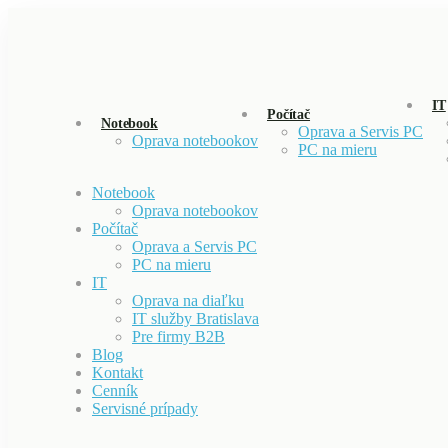
IT
Počítač
Notebook
Oprava a Servis PC
Oprava notebookov
PC na mieru
Notebook
Oprava notebookov
Počítač
Oprava a Servis PC
PC na mieru
IT
Oprava na diaľku
IT služby Bratislava
Pre firmy B2B
Blog
Kontakt
Cenník
Servisné prípady