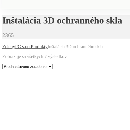
Inštalácia 3D ochranného skla
2365
ZelenýPC s.r.o.
Produkty
Inštalácia 3D ochranného skla
Zobrazuje sa všetkych 7 výsledkov